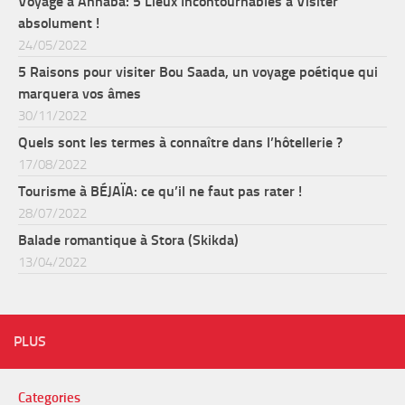
Voyage à Annaba: 5 Lieux Incontournables à Visiter
absolument !
24/05/2022
5 Raisons pour visiter Bou Saada, un voyage poétique qui
marquera vos âmes
30/11/2022
Quels sont les termes à connaître dans l’hôtellerie ?
17/08/2022
Tourisme à BÉJAÏA: ce qu’il ne faut pas rater !
28/07/2022
Balade romantique à Stora (Skikda)
13/04/2022
PLUS
Categories