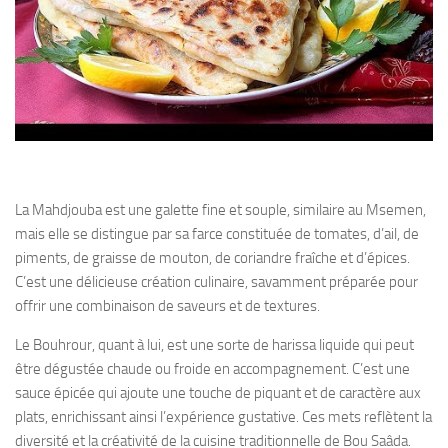
La Mahdjouba est une galette fine et souple, similaire au Msemen,
mais elle se distingue par sa farce constituée de tomates, d’ail, de
piments, de graisse de mouton, de coriandre fraîche et d’épices.
C’est une délicieuse création culinaire, savamment préparée pour
offrir une combinaison de saveurs et de textures.
Le Bouhrour, quant à lui, est une sorte de harissa liquide qui peut
être dégustée chaude ou froide en accompagnement. C’est une
sauce épicée qui ajoute une touche de piquant et de caractère aux
plats, enrichissant ainsi l’expérience gustative. Ces mets reflètent la
diversité et la créativité de la cuisine traditionnelle de Bou Saâda.