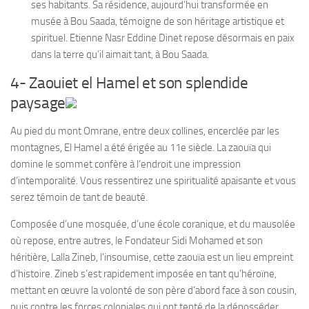
ses habitants. Sa résidence, aujourd’hui transformée en
musée à Bou Saada, témoigne de son héritage artistique et
spirituel. Etienne Nasr Eddine Dinet repose désormais en paix
dans la terre qu’il aimait tant, à Bou Saada.
4- Zaouiet el Hamel et son splendide
paysage
Au pied du mont Omrane, entre deux collines, encerclée par les
montagnes, El Hamel a été érigée au 11e siècle. La zaouïa qui
domine le sommet confère à l’endroit une impression
d’intemporalité. Vous ressentirez une spiritualité apaisante et vous
serez témoin de tant de beauté.
Composée d’une mosquée, d’une école coranique, et du mausolée
où repose, entre autres, le Fondateur Sidi Mohamed et son
héritière, Lalla Zineb, l’insoumise, cette zaouïa est un lieu empreint
d’histoire. Zineb s’est rapidement imposée en tant qu’héroïne,
mettant en œuvre la volonté de son père d’abord face à son cousin,
puis contre les forces coloniales qui ont tenté de la déposséder.