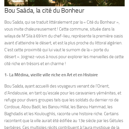
Bou Saâda, la cité du Bonheur
Bou Saâda, qui se traduit littéralement par la « Cité du Bonheur »,
vous invite chaleureusement ! Cette commune, située dans la
wilaya de M’Sila à 69 km du chef-lieu, représente la première oasis
avant d’atteindre le désert, et est la plus proche du littoral algérien.
C’est cette proximité qui lui vaut le surnom de la « porte du
désert ». Joignez-vous à nous pour explorer les merveilles de cette
cité riche en trésors et en charme !
1- La Médina, vieille ville riche en Art et en Histoire
Bou Saâda, ayant accueilli des voyageurs venant de l’Orient,
d’Andalousie, en tant qu’escale pour les caravaniers yéménites, et
refuge pour divers groupes tels que les soldats du dernier roi de
Cordoue, Abou Badil, les Banou Hillal, les Banou Hammad, les
Baghdadis et les Kouloughlis, raconte une histoire riche. Certains
racontent que la ville aurait été édifiée au 13e siècle par les Gétules
berbères. Ces multiples récits contribuent à l’aura mystique de la